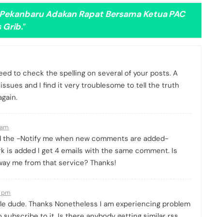
 Pekanbaru Adakan Rapat Bersama Ketua PAC
 Grib.
”
need to check the spelling on several of your posts. A
issues and I find it very troublesome to tell the truth
again.
 am
ked the -Notify me when new comments are added-
 is added I get 4 emails with the same comment. Is
away me from that service? Thanks!
1 pm
le dude. Thanks Nonetheless I am experiencing problem
 subscribe to it. Is there anybody getting similar rss