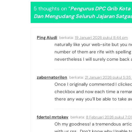
5 thoughts on “
Pengurus DPC Grib Kota
Dan Mengudang Seluruh Jajaran Satgas
Ping Aiudi
berkata:
19 Januari 2026 pukul 8:44 pm
naturally like your web-site but you 
number of them are rife with spelling 
nevertheless I will surely come back 
zabornatorilon
berkata:
21 Januari 2026 pukul 5:35
Once I originally commented I clic
checkbox and now each time a remark
there any way you’ll be able to take 
fdertol mrtokev
berkata:
8 Februari 2026 pukul 7:0
Oh my goodness! a tremendous artic
with ur rss . Don’t know why Unable to