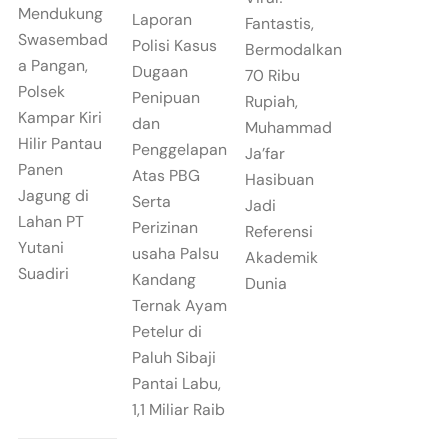
Mendukung
Laporan
Fantastis,
Swasembad
Polisi Kasus
Bermodalkan
a Pangan,
Dugaan
70 Ribu
Polsek
Penipuan
Rupiah,
Kampar Kiri
dan
Muhammad
Hilir Pantau
Penggelapan
Ja’far
Panen
Atas PBG
Hasibuan
Jagung di
Serta
Jadi
Lahan PT
Perizinan
Referensi
Yutani
usaha Palsu
Akademik
Suadiri
Kandang
Dunia
Ternak Ayam
Petelur di
Paluh Sibaji
Pantai Labu,
1,1 Miliar Raib