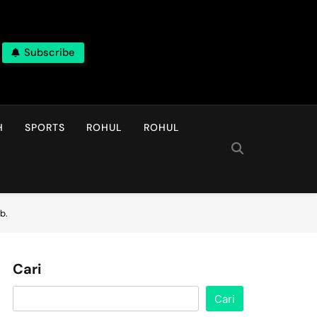
Subscribe
H
SPORTS
ROHUL
ROHUL
b.
Cari
Cari