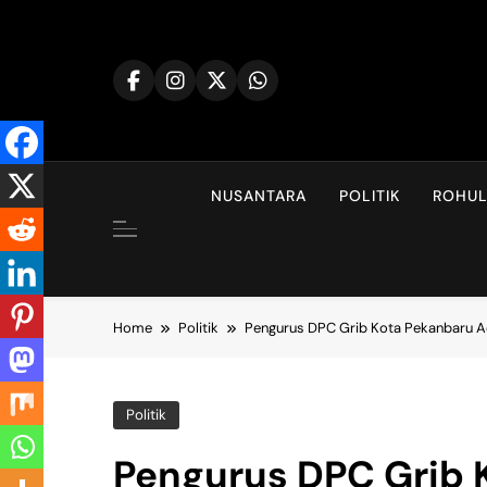
Skip
to
content
NUSANTARA
POLITIK
ROHU
Home
Politik
Pengurus DPC Grib Kota Pekanbaru A
Politik
Pengurus DPC Grib 