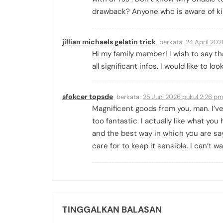
drawback? Anyone who is aware of ki
jillian michaels gelatin trick
berkata:
24 April 202
Hi my family member! I wish to say th
all significant infos. I would like to lo
sfokcer topsde
berkata:
25 Juni 2026 pukul 2:26 p
Magnificent goods from you, man. I’ve
too fantastic. I actually like what you
and the best way in which you are say
care for to keep it sensible. I can’t wa
TINGGALKAN BALASAN