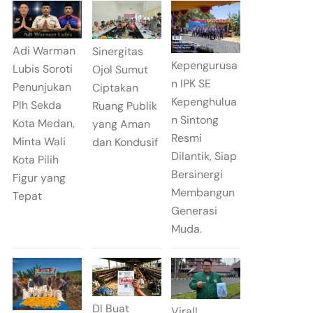
Adi Warman
Sinergitas
Kepengurusa
Lubis Soroti
Ojol Sumut
n IPK SE
Penunjukan
Ciptakan
Kepenghulua
Plh Sekda
Ruang Publik
n Sintong
Kota Medan,
yang Aman
Resmi
Minta Wali
dan Kondusif
Dilantik, Siap
Kota Pilih
Bersinergi
Figur yang
Membangun
Tepat
Generasi
Muda.
DI Buat
Viral!