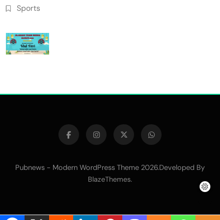
Sports
Pubnews - Modern WordPress Theme 2026.Developed By
.
BlazeThemes