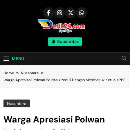
Skip
to
content
Subscribe
MENU
Home
Nusantara
Warga Apresiasi Polwan Poldasu Peduli Dengan Membesuk Ketua KPPS
Nusantara
Warga Apresiasi Polwan