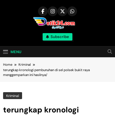
Skip
to
content
Subscribe
MENU
Home
Kriminal
terungkap kronologi pembunuhan di sel polsek bukit raya
menggemparkan ini hasilnya/
Kriminal
terungkap kronologi