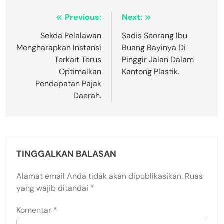
Navigasi
Previous:
Next:
pos
Sekda Pelalawan
Sadis Seorang Ibu
Mengharapkan Instansi
Buang Bayinya Di
Terkait Terus
Pinggir Jalan Dalam
Optimalkan
Kantong Plastik.
Pendapatan Pajak
Daerah.
TINGGALKAN BALASAN
Alamat email Anda tidak akan dipublikasikan.
Ruas
yang wajib ditandai
*
Komentar
*