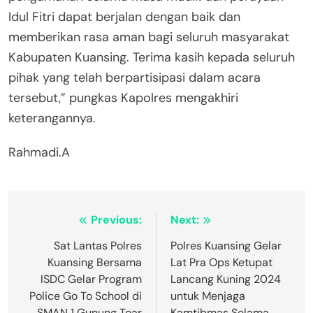
Idul Fitri dapat berjalan dengan baik dan
memberikan rasa aman bagi seluruh masyarakat
Kabupaten Kuansing. Terima kasih kepada seluruh
pihak yang telah berpartisipasi dalam acara
tersebut,” pungkas Kapolres mengakhiri
keterangannya.
Rahmadi.A
Navigasi
Previous:
Next:
pos
Sat Lantas Polres
Polres Kuansing Gelar
Kuansing Bersama
Lat Pra Ops Ketupat
ISDC Gelar Program
Lancang Kuning 2024
Police Go To School di
untuk Menjaga
SMAN 1 Gunung Toar
Kamtibmas Selama