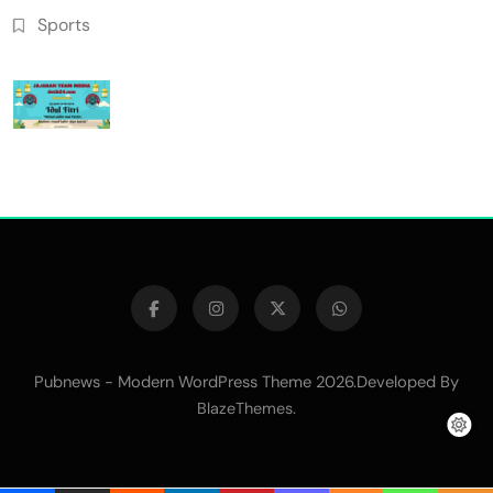
Sports
Pubnews - Modern WordPress Theme 2026.Developed By
.
BlazeThemes