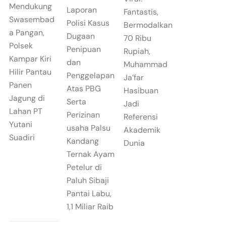
Mendukung
Laporan
Fantastis,
Swasembad
Polisi Kasus
Bermodalkan
a Pangan,
Dugaan
70 Ribu
Polsek
Penipuan
Rupiah,
Kampar Kiri
dan
Muhammad
Hilir Pantau
Penggelapan
Ja’far
Panen
Atas PBG
Hasibuan
Jagung di
Serta
Jadi
Lahan PT
Perizinan
Referensi
Yutani
usaha Palsu
Akademik
Suadiri
Kandang
Dunia
Ternak Ayam
Petelur di
Paluh Sibaji
Pantai Labu,
1,1 Miliar Raib