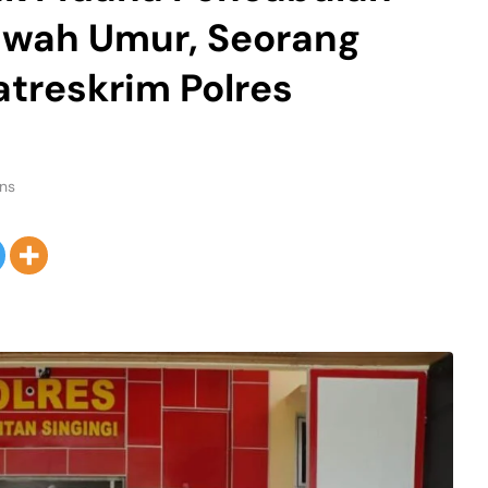
awah Umur, Seorang
treskrim Polres
ns