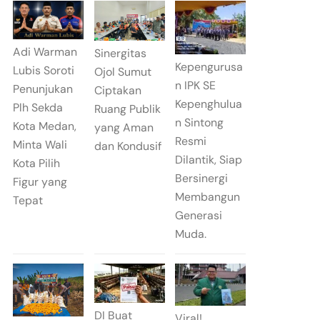
Adi Warman
Sinergitas
Kepengurusa
Lubis Soroti
Ojol Sumut
n IPK SE
Penunjukan
Ciptakan
Kepenghulua
Plh Sekda
Ruang Publik
n Sintong
Kota Medan,
yang Aman
Resmi
Minta Wali
dan Kondusif
Dilantik, Siap
Kota Pilih
Bersinergi
Figur yang
Membangun
Tepat
Generasi
Muda.
DI Buat
Viral!