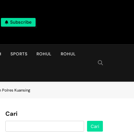
Subscribe
H
SPORTS
ROHUL
ROHUL
 Polres Kuansing
Cari
Cari