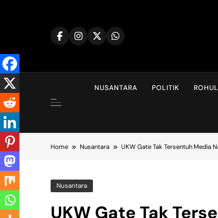
Skip
to
content
NUSANTARA
POLITIK
ROHU
Home
Nusantara
UKW Gate Tak Tersentuh Media N
Nusantara
UKW Gate Tak Terse