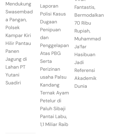
Mendukung
Laporan
Fantastis,
Swasembad
Polisi Kasus
Bermodalkan
a Pangan,
Dugaan
70 Ribu
Polsek
Penipuan
Rupiah,
Kampar Kiri
dan
Muhammad
Hilir Pantau
Penggelapan
Ja’far
Panen
Atas PBG
Hasibuan
Jagung di
Serta
Jadi
Lahan PT
Perizinan
Referensi
Yutani
usaha Palsu
Akademik
Suadiri
Kandang
Dunia
Ternak Ayam
Petelur di
Paluh Sibaji
Pantai Labu,
1,1 Miliar Raib