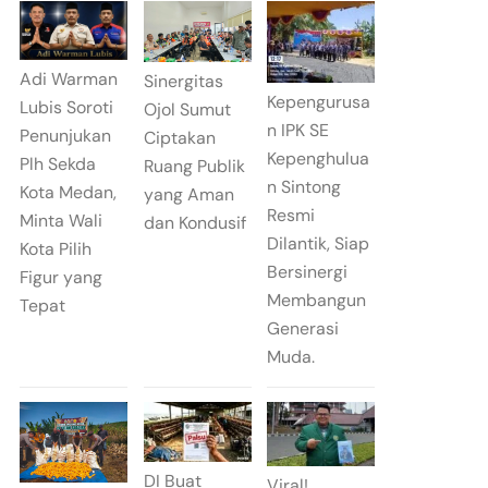
Adi Warman
Sinergitas
Kepengurusa
Lubis Soroti
Ojol Sumut
n IPK SE
Penunjukan
Ciptakan
Kepenghulua
Plh Sekda
Ruang Publik
n Sintong
Kota Medan,
yang Aman
Resmi
Minta Wali
dan Kondusif
Dilantik, Siap
Kota Pilih
Bersinergi
Figur yang
Membangun
Tepat
Generasi
Muda.
DI Buat
Viral!