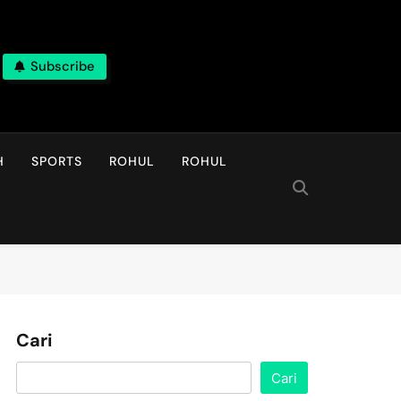
Subscribe
H
SPORTS
ROHUL
ROHUL
Cari
Cari