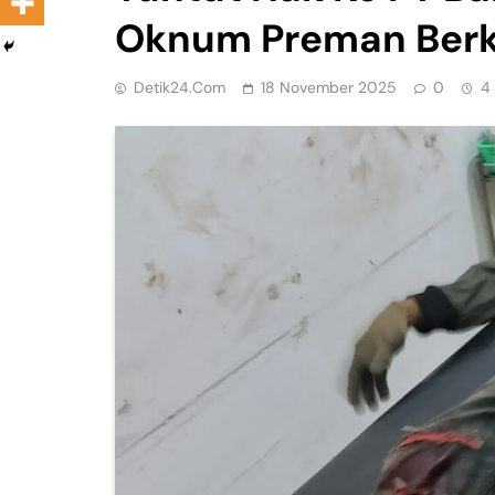
Oknum Preman Berk
Detik24.com
18 November 2025
0
4