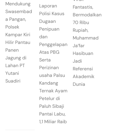
Mendukung
Laporan
Fantastis,
Swasembad
Polisi Kasus
Bermodalkan
a Pangan,
Dugaan
70 Ribu
Polsek
Penipuan
Rupiah,
Kampar Kiri
dan
Muhammad
Hilir Pantau
Penggelapan
Ja’far
Panen
Atas PBG
Hasibuan
Jagung di
Serta
Jadi
Lahan PT
Perizinan
Referensi
Yutani
usaha Palsu
Akademik
Suadiri
Kandang
Dunia
Ternak Ayam
Petelur di
Paluh Sibaji
Pantai Labu,
1,1 Miliar Raib