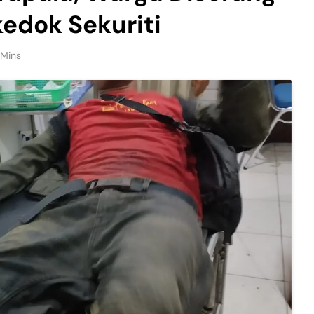
edok Sekuriti
 Mins