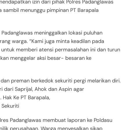
endapatkan izin dari pihak Polres Padanglawas
a sambil menunggu pimpinan PT Barapala
es Padanglawas meninggalkan lokasi puluhan
ang warga. “Kami juga minta keadilan pada
untuk memberi atensi permasalahan ini dan turun
akan menggelar aksi besar- besaran ke
an preman berkedok sekuriti pergi melarikan diri.
 dari Saprijal, Ahok dan Aspin agar
Hak Ke PT Barapala,
Sekuriti
olres Padanglawas membuat laporan ke Poldasu
ilik perusahaan. Warga menyesalkan sikap