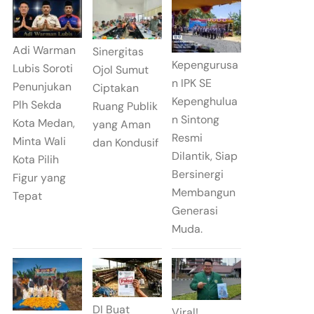
Adi Warman
Sinergitas
Kepengurusa
Lubis Soroti
Ojol Sumut
n IPK SE
Penunjukan
Ciptakan
Kepenghulua
Plh Sekda
Ruang Publik
n Sintong
Kota Medan,
yang Aman
Resmi
Minta Wali
dan Kondusif
Dilantik, Siap
Kota Pilih
Bersinergi
Figur yang
Membangun
Tepat
Generasi
Muda.
DI Buat
Viral!