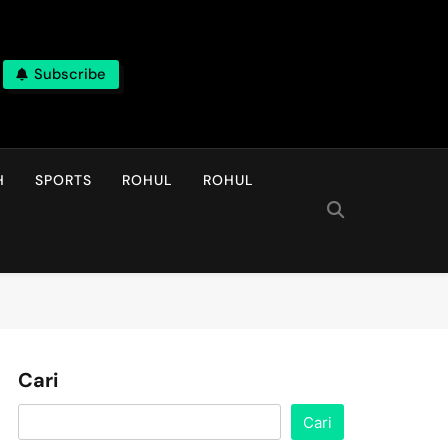
Subscribe
H
SPORTS
ROHUL
ROHUL
Cari
Cari