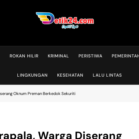
L
ROKAN HILIR
KRIMINAL
PERISTIWA
PEMERINTA
LINGKUNGAN
KESEHATAN
LALU LINTAS
Diserang Oknum Preman Berkedok Sekuriti
rapala, Warga Diserang