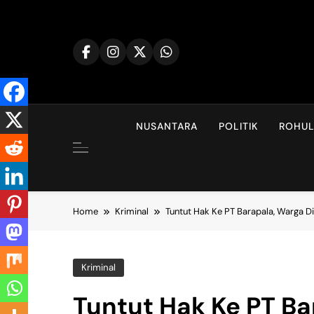
Skip
to
content
NUSANTARA
POLITIK
ROHU
Home
Kriminal
Tuntut Hak Ke PT Barapala, Warga 
Kriminal
Tuntut Hak Ke PT Ba