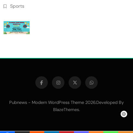
Sports
Pubnews - Modern WordPress Theme 2026.Developed By
.
BlazeThemes