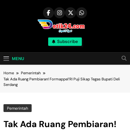
Skip
to
content
Subscribe
MENU
Home
Pemerintah
Tak Ada Ruang Pembiaran! Formappel’RI Puji Sikap Tegas Bupati Deli
Serdang
Pemerintah
Tak Ada Ruang Pembiaran!