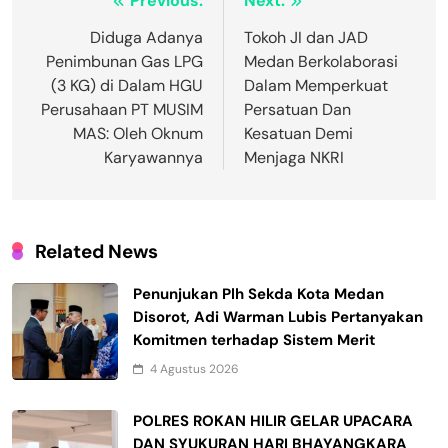
Navigasi
Previous:
Next:
pos
Diduga Adanya
Tokoh JI dan JAD
Penimbunan Gas LPG
Medan Berkolaborasi
(3 KG) di Dalam HGU
Dalam Memperkuat
Perusahaan PT MUSIM
Persatuan Dan
MAS: Oleh Oknum
Kesatuan Demi
Karyawannya
Menjaga NKRI
Related News
Penunjukan Plh Sekda Kota Medan
Disorot, Adi Warman Lubis Pertanyakan
Komitmen terhadap Sistem Merit
4 Agustus 2026
POLRES ROKAN HILIR GELAR UPACARA
DAN SYUKURAN HARI BHAYANGKARA