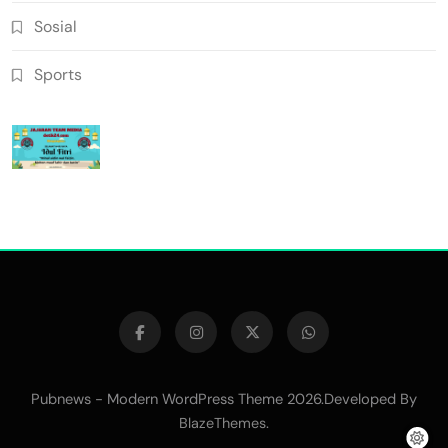
Sosial
Sports
Pubnews - Modern WordPress Theme 2026.Developed By
.
BlazeThemes