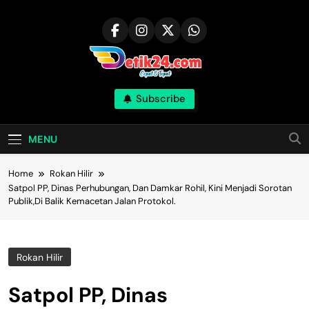
Skip
to
content
Subscribe
MENU
Home
Rokan Hilir
Satpol PP, Dinas Perhubungan, Dan Damkar Rohil, Kini Menjadi Sorotan
Publik,Di Balik Kemacetan Jalan Protokol.
Rokan Hilir
Satpol PP, Dinas