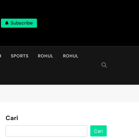
Subscribe
H
SPORTS
ROHUL
ROHUL
Cari
Cari