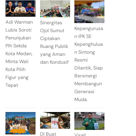
Adi Warman
Sinergitas
Kepengurusa
Lubis Soroti
Ojol Sumut
n IPK SE
Penunjukan
Ciptakan
Kepenghulua
Plh Sekda
Ruang Publik
n Sintong
Kota Medan,
yang Aman
Resmi
Minta Wali
dan Kondusif
Dilantik, Siap
Kota Pilih
Bersinergi
Figur yang
Membangun
Tepat
Generasi
Muda.
DI Buat
Viral!