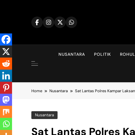
Skip
to
content
NUSANTARA
POLITIK
ROHU
Home
Nusantara
Sat Lantas Polres Kampar Laksa
Nusantara
Sat Lantas Polres 