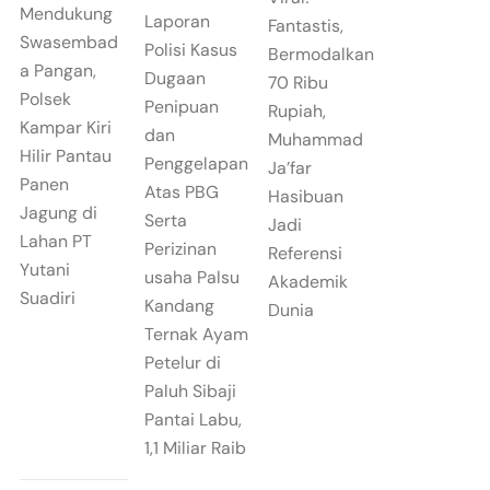
Mendukung
Laporan
Fantastis,
Swasembad
Polisi Kasus
Bermodalkan
a Pangan,
Dugaan
70 Ribu
Polsek
Penipuan
Rupiah,
Kampar Kiri
dan
Muhammad
Hilir Pantau
Penggelapan
Ja’far
Panen
Atas PBG
Hasibuan
Jagung di
Serta
Jadi
Lahan PT
Perizinan
Referensi
Yutani
usaha Palsu
Akademik
Suadiri
Kandang
Dunia
Ternak Ayam
Petelur di
Paluh Sibaji
Pantai Labu,
1,1 Miliar Raib