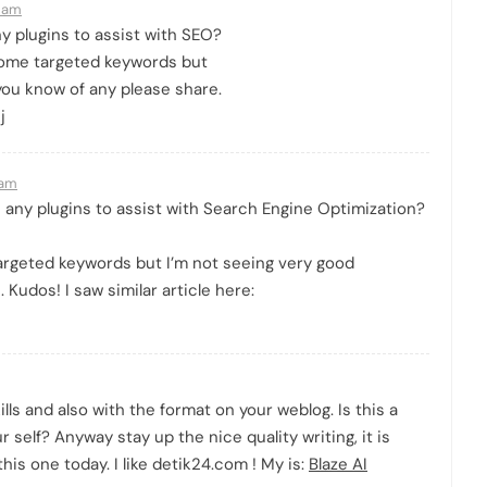
7 am
y plugins to assist with SEO?
 some targeted keywords but
you know of any please share.
j
 am
e any plugins to assist with Search Engine Optimization?
argeted keywords but I’m not seeing very good
 Kudos! I saw similar article here:
kills and also with the format on your weblog. Is this a
r self? Anyway stay up the nice quality writing, it is
is one today. I like detik24.com ! My is:
Blaze AI