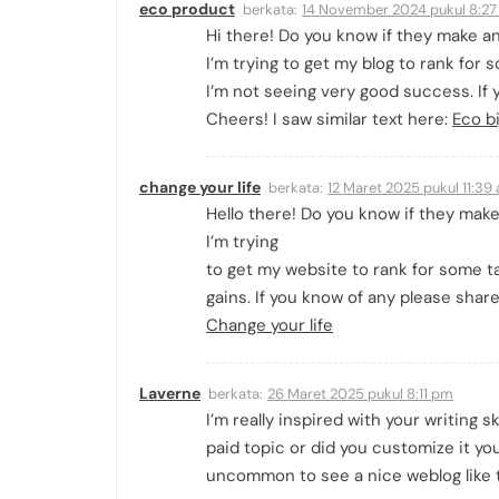
eco product
berkata:
14 November 2024 pukul 8:2
Hi there! Do you know if they make an
I’m trying to get my blog to rank for
I’m not seeing very good success. If 
Cheers! I saw similar text here:
Eco bi
change your life
berkata:
12 Maret 2025 pukul 11:39
Hello there! Do you know if they mak
I’m trying
to get my website to rank for some t
gains. If you know of any please share.
Change your life
Laverne
berkata:
26 Maret 2025 pukul 8:11 pm
I’m really inspired with your writing s
paid topic or did you customize it you
uncommon to see a nice weblog like th