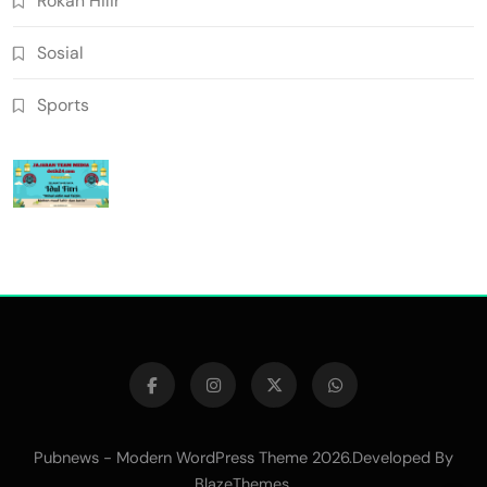
Rokan Hilir
Sosial
Sports
Pubnews - Modern WordPress Theme 2026.Developed By
.
BlazeThemes