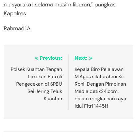
masyarakat selama musim liburan,” pungkas
Kapolres.
Rahmadi.A
Navigasi
Previous:
Next:
pos
Polsek Kuantan Tengah
Kepala Biro Pelalawan
Lakukan Patroli
M.Agus silaturahmi Ke
Pengecekan di SPBU
Rohil Dengan Pimpinan
Sei Jering Teluk
Media detik24.com.
Kuantan
dalam rangka hari raya
idul Fitri 1445H