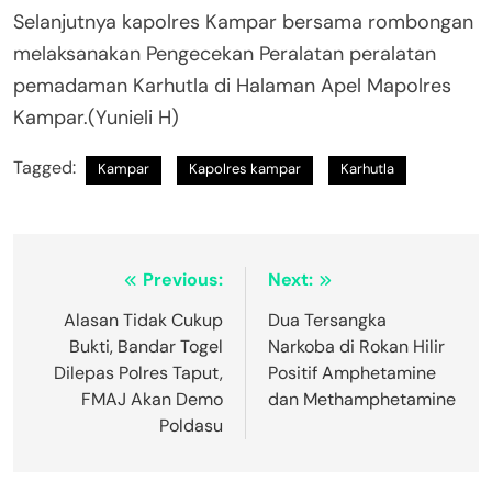
Selanjutnya kapolres Kampar bersama rombongan
melaksanakan Pengecekan Peralatan peralatan
pemadaman Karhutla di Halaman Apel Mapolres
Kampar.(Yunieli H)
Tagged:
Kampar
Kapolres kampar
Karhutla
Navigasi
Previous:
Next:
pos
Alasan Tidak Cukup
Dua Tersangka
Bukti, Bandar Togel
Narkoba di Rokan Hilir
Dilepas Polres Taput,
Positif Amphetamine
FMAJ Akan Demo
dan Methamphetamine
Poldasu