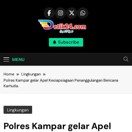
Skip
to
content
Subscribe
MENU
Home
Lingkungan
Polres Kampar gelar Apel Kesiapsiagaan Penanggulangan Bencana
Karhutla.
Lingkungan
Polres Kampar gelar Apel