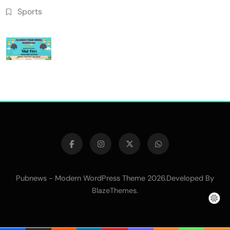
Sports
Pubnews - Modern WordPress Theme 2026.Developed By
.
BlazeThemes