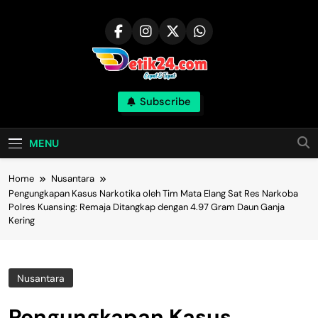
Skip
to
content
Subscribe
MENU
Home
Nusantara
Pengungkapan Kasus Narkotika oleh Tim Mata Elang Sat Res Narkoba
Polres Kuansing: Remaja Ditangkap dengan 4.97 Gram Daun Ganja
Kering
Nusantara
Pengungkapan Kasus