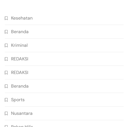
Kesehatan
Beranda
Kriminal
REDAKSI
REDAKSI
Beranda
Sports
Nusantara
Rokan Hilir