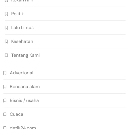
Politik
Lalu Lintas
Kesehatan
Tentang Kami
Advertorial
Bencana alam
Bisnis / usaha
Cuaca
detik24.com