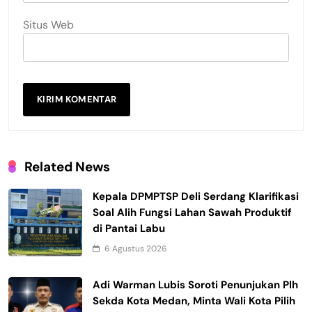
Situs Web
Related News
Kepala DPMPTSP Deli Serdang Klarifikasi
Soal Alih Fungsi Lahan Sawah Produktif
di Pantai Labu
6 Agustus 2026
Adi Warman Lubis Soroti Penunjukan Plh
Sekda Kota Medan, Minta Wali Kota Pilih