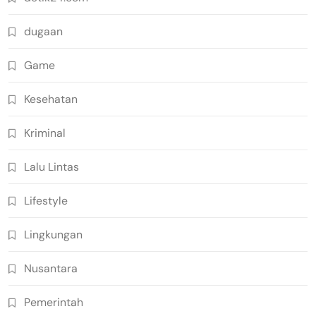
dugaan
Game
Kesehatan
Kriminal
Lalu Lintas
Lifestyle
Lingkungan
Nusantara
Pemerintah