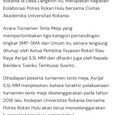
Rokania di Desa Langkitin itu, merupakan Kegiatan
Kolaborasi Polres Rokan Hulu bersama Civitas
Akademika Universitas Rokania.
Acara Turnamen Tenis Meja yang
memperlombakan tiga kategori pertandingan
tingkat SMP-SMA dan Umum itu, secara langsung
ditutup oleh Ketua Pembina Yayasan Rokan Riau
Raya Asrijal S.Si, MM dan dihadiri juga oleh Kepala
Bandara Tuanku Tambusai Suwito.
Dihadapan peserta turnamen tenis meja, Asrijal
S.Si, MM menjelaskan, bahwa terakhir pelaksanaan
turnamen tenis meja diselenggarakan pada tahun
2016 lalu. Kedepan Universitas Rokania bersama
Polres Rokan Hulu akan terus menyelenggarakan