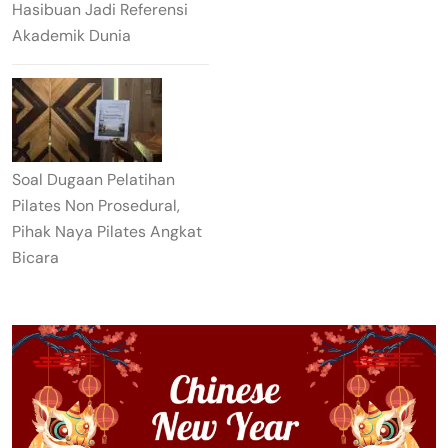
Hasibuan Jadi Referensi
Akademik Dunia
Soal Dugaan Pelatihan
Pilates Non Prosedural,
Pihak Naya Pilates Angkat
Bicara