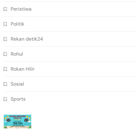
Peristiwa
Politik
Rekan detik24
Rohul
Rokan Hilir
Sosial
Sports