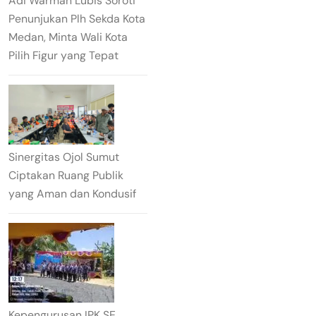
Adi Warman Lubis Soroti
Penunjukan Plh Sekda Kota
Medan, Minta Wali Kota
Pilih Figur yang Tepat
Sinergitas Ojol Sumut
Ciptakan Ruang Publik
yang Aman dan Kondusif
Kepengurusan IPK SE