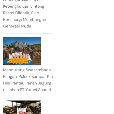
Kepenghuluan Sintong
Resmi Dilantik, Siap
Bersinergi Membangun
Generasi Muda.
Mendukung Swasembada
Pangan, Polsek Kampar Kiri
Hilir Pantau Panen Jagung
di Lahan PT Yutani Suadiri