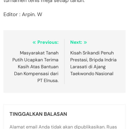
turnamen tenis meja setiap tahun.
Editor : Arpin. W
Navigasi
Previous:
Next:
pos
Masyarakat Tanah
Kisah Srikandi Penuh
Putih Ucapkan Terima
Prestasi, Bripda Indria
Kasih Atas Bantuan
Larasati di Ajang
Dan Kompensasi dari
Taekwondo Nasional
PT Elnusa.
TINGGALKAN BALASAN
Alamat email Anda tidak akan dipublikasikan.
Ruas