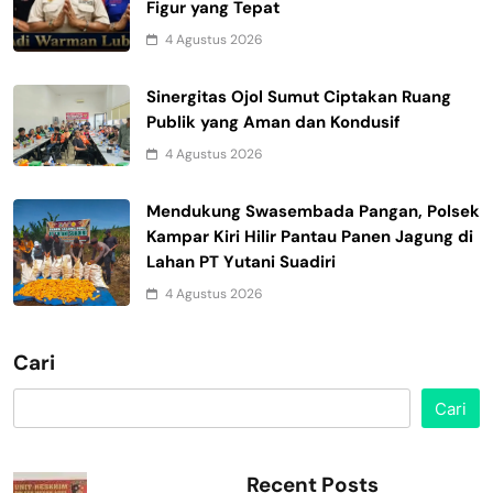
Figur yang Tepat
4 Agustus 2026
Sinergitas Ojol Sumut Ciptakan Ruang
Publik yang Aman dan Kondusif
4 Agustus 2026
Mendukung Swasembada Pangan, Polsek
Kampar Kiri Hilir Pantau Panen Jagung di
Lahan PT Yutani Suadiri
4 Agustus 2026
Cari
Cari
Recent Posts