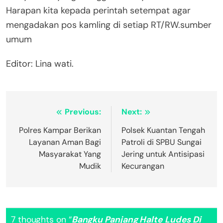
Harapan kita kepada perintah setempat agar
mengadakan pos kamling di setiap RT/RW.sumber
umum
Editor: Lina wati.
Navigasi
Previous:
Next:
pos
Polres Kampar Berikan
Polsek Kuantan Tengah
Layanan Aman Bagi
Patroli di SPBU Sungai
Masyarakat Yang
Jering untuk Antisipasi
Mudik
Kecurangan
7 thoughts on “
Bangku Panjang Halte Ludes Di