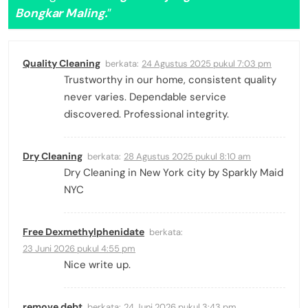
Bongkar Maling.
”
Quality Cleaning
berkata:
24 Agustus 2025 pukul 7:03 pm
Trustworthy in our home, consistent quality
never varies. Dependable service
discovered. Professional integrity.
Dry Cleaning
berkata:
28 Agustus 2025 pukul 8:10 am
Dry Cleaning in New York city by Sparkly Maid
NYC
Free Dexmethylphenidate
berkata:
23 Juni 2026 pukul 4:55 pm
Nice write up.
remove debt
berkata:
24 Juni 2026 pukul 3:43 pm