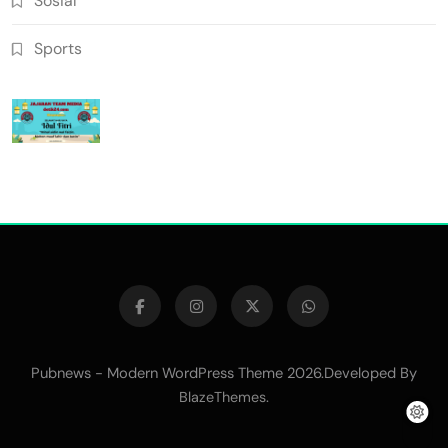
Sosial
Sports
Pubnews - Modern WordPress Theme 2026.Developed By
.
BlazeThemes