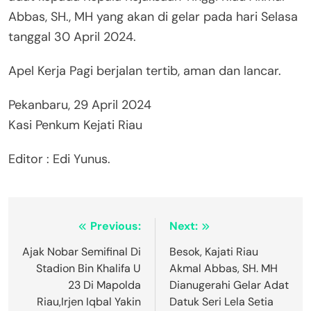
Abbas, SH., MH yang akan di gelar pada hari Selasa
tanggal 30 April 2024.
Apel Kerja Pagi berjalan tertib, aman dan lancar.
Pekanbaru, 29 April 2024
Kasi Penkum Kejati Riau
Editor : Edi Yunus.
Navigasi
Previous:
Next:
pos
Ajak Nobar Semifinal Di
Besok, Kajati Riau
Stadion Bin Khalifa U
Akmal Abbas, SH. MH
23 Di Mapolda
Dianugerahi Gelar Adat
Riau,Irjen Iqbal Yakin
Datuk Seri Lela Setia