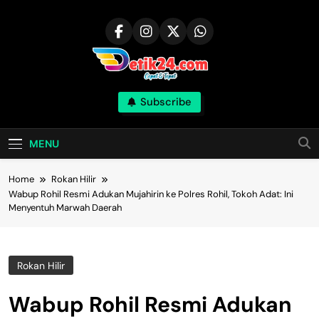
Skip
to
content
Subscribe
MENU
Home
Rokan Hilir
Wabup Rohil Resmi Adukan Mujahirin ke Polres Rohil, Tokoh Adat: Ini
Menyentuh Marwah Daerah
Rokan Hilir
Wabup Rohil Resmi Adukan