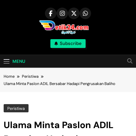
Skip
to
content
Subscribe
MENU
Home
Peristiwa
Ulama Minta Paslon ADIL Bersabar Hadapi Pengrusakan Baliho
Peristiwa
Ulama Minta Paslon ADIL