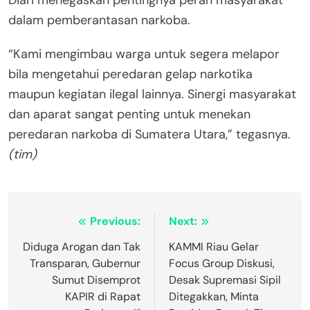
Diari menegaskan pentingnya peran masyarakat
dalam pemberantasan narkoba.
“Kami mengimbau warga untuk segera melapor
bila mengetahui peredaran gelap narkotika
maupun kegiatan ilegal lainnya. Sinergi masyarakat
dan aparat sangat penting untuk menekan
peredaran narkoba di Sumatera Utara,” tegasnya.
(tim)
Navigasi
Previous:
Next:
pos
Diduga Arogan dan Tak
KAMMI Riau Gelar
Transparan, Gubernur
Focus Group Diskusi,
Sumut Disemprot
Desak Supremasi Sipil
KAPIR di Rapat
Ditegakkan, Minta