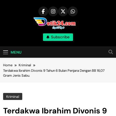
Skip
to
content
Subscribe
MENU
Home
Kriminal
Terdakwa Ibrahim Divonis 9 Tahun 6 Bulan Penjara Dengan BB 16,07
Gram Jenis Sabu.
Kriminal
Terdakwa Ibrahim Divonis 9