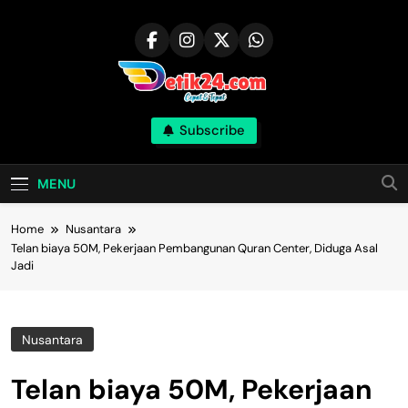
Skip
to
content
Subscribe
MENU
Home
Nusantara
Telan biaya 50M, Pekerjaan Pembangunan Quran Center, Diduga Asal
Jadi
Nusantara
Telan biaya 50M, Pekerjaan