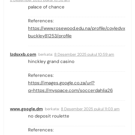
palace of chance
References:
https://www.rosewood.edu.na/profile/coyledvx
buckley81253/profile
lzdsxxb.com
berkata:
8 Desember 2025 pukul 10:59 am
hinckley grand casino
References:
https://images.google.co.za/url?
q=https://myspace.com/soccerdahlia26
www.google.dm
berkata:
8 Desember 2025 pukul 11:03 am
no deposit roulette
References: