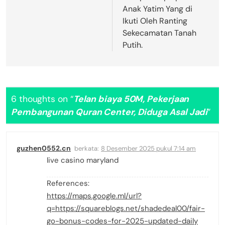
Anak Yatim Yang di
Ikuti Oleh Ranting
Sekecamatan Tanah
Putih.
6 thoughts on “
Telan biaya 50M, Pekerjaan
Pembangunan Quran Center, Diduga Asal Jadi
”
guzhen0552.cn
berkata:
8 Desember 2025 pukul 7:14 am
live casino maryland
References:
https://maps.google.ml/url?
q=https://squareblogs.net/shadedeal00/fair-
go-bonus-codes-for-2025-updated-daily