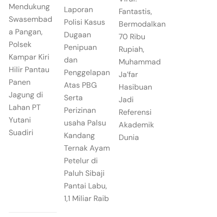
Mendukung
Laporan
Fantastis,
Swasembad
Polisi Kasus
Bermodalkan
a Pangan,
Dugaan
70 Ribu
Polsek
Penipuan
Rupiah,
Kampar Kiri
dan
Muhammad
Hilir Pantau
Penggelapan
Ja’far
Panen
Atas PBG
Hasibuan
Jagung di
Serta
Jadi
Lahan PT
Perizinan
Referensi
Yutani
usaha Palsu
Akademik
Suadiri
Kandang
Dunia
Ternak Ayam
Petelur di
Paluh Sibaji
Pantai Labu,
1,1 Miliar Raib