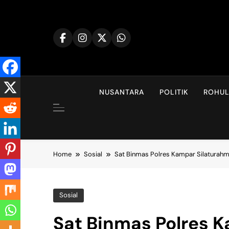
Skip
to
content
NUSANTARA
POLITIK
ROHU
Home
Sosial
Sat Binmas Polres Kampar Silaturahm
Sosial
Sat Binmas Polres 