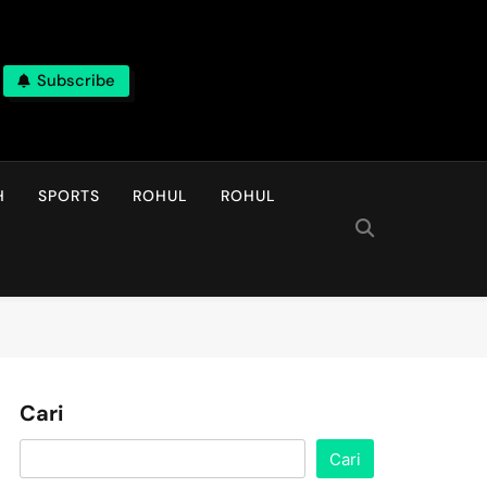
Subscribe
H
SPORTS
ROHUL
ROHUL
Cari
Cari