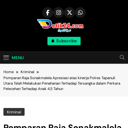
Skip
to
content
Subscribe
MENU
Home
Kriminal
Pomparan Raja Sonakmalela Apresiasi atas kinerja Polres Tapanuli
Utara Telah Melakukan Penahanan Terhadap Tersangka dalam Perkara
Pelecehan Terhadap Anak 4,5 Tahun
Kriminal
Pomparan Raja Sonakmalela