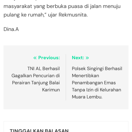
masyarakat yang berbuka puasa di jalan menuju
pulang ke rumah,” ujar Rekmusnita.
Dina.A
Navigasi
Previous:
Next:
pos
TNI AL Berhasil
Polsek Singingi Berhasil
Gagalkan Pencurian di
Menertibkan
Perairan Tanjung Balai
Penambangan Emas
Karimun
Tanpa Izin di Kelurahan
Muara Lembu.
TINGGALKAN BALASAN