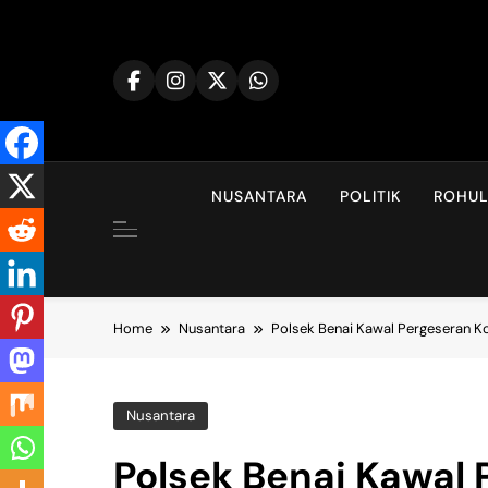
Skip
to
content
NUSANTARA
POLITIK
ROHU
Home
Nusantara
Polsek Benai Kawal Pergeseran K
Nusantara
Polsek Benai Kawal 