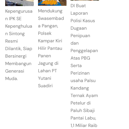
DI Buat
Mendukung
Kepengurusa
Laporan
Swasembad
n IPK SE
Polisi Kasus
a Pangan,
Kepenghulua
Dugaan
Polsek
n Sintong
Penipuan
Kampar Kiri
Resmi
dan
Hilir Pantau
Dilantik, Siap
Penggelapan
Panen
Bersinergi
Atas PBG
Jagung di
Membangun
Serta
Lahan PT
Generasi
Perizinan
Yutani
Muda.
usaha Palsu
Suadiri
Kandang
Ternak Ayam
Petelur di
Paluh Sibaji
Pantai Labu,
1,1 Miliar Raib