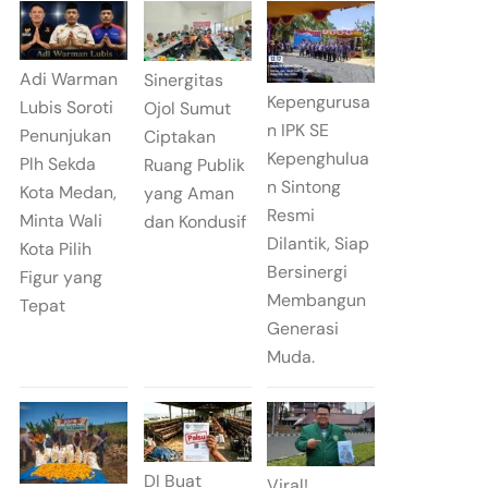
Adi Warman
Sinergitas
Kepengurusa
Lubis Soroti
Ojol Sumut
n IPK SE
Penunjukan
Ciptakan
Kepenghulua
Plh Sekda
Ruang Publik
n Sintong
Kota Medan,
yang Aman
Resmi
Minta Wali
dan Kondusif
Dilantik, Siap
Kota Pilih
Bersinergi
Figur yang
Membangun
Tepat
Generasi
Muda.
DI Buat
Viral!