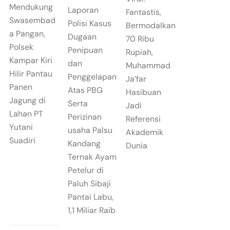
Mendukung
Laporan
Fantastis,
Swasembad
Polisi Kasus
Bermodalkan
a Pangan,
Dugaan
70 Ribu
Polsek
Penipuan
Rupiah,
Kampar Kiri
dan
Muhammad
Hilir Pantau
Penggelapan
Ja’far
Panen
Atas PBG
Hasibuan
Jagung di
Serta
Jadi
Lahan PT
Perizinan
Referensi
Yutani
usaha Palsu
Akademik
Suadiri
Kandang
Dunia
Ternak Ayam
Petelur di
Paluh Sibaji
Pantai Labu,
1,1 Miliar Raib