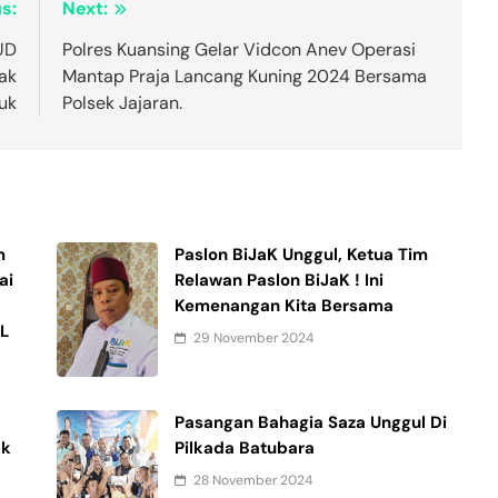
s:
Next:
UD
Polres Kuansing Gelar Vidcon Anev Operasi
ak
Mantap Praja Lancang Kuning 2024 Bersama
uk
Polsek Jajaran.
m
Paslon BiJaK Unggul, Ketua Tim
ai
Relawan Paslon BiJaK ! Ini
Kemenangan Kita Bersama
SL
29 November 2024
Pasangan Bahagia Saza Unggul Di
ak
Pilkada Batubara
28 November 2024