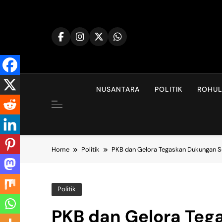
Skip
to
content
NUSANTARA
POLITIK
ROHU
Home
Politik
PKB dan Gelora Tegaskan Dukungan S
Politik
PKB dan Gelora Teg