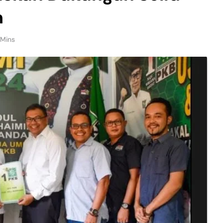
m
 Mins