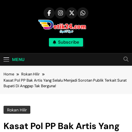
Skip
to
content
Subscribe
MENU
Home
Rokan Hilir
Kasat Pol PP Bak Artis Yang Selalu Menjadi Sorotan Publik Terkait Surat
Bupati Di Anggap Tak Berguna!
Rokan Hilir
Kasat Pol PP Bak Artis Yang