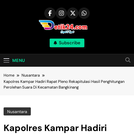
Skip
to
content
Subscribe
MENU
Home
Nusantara
Kapolres Kampar Hadiri Rapat Pleno Rekapitulasi Hasil Penghitungan
Perolehan Suara Di Kecamatan Bangkinang
Nusantara
Kapolres Kampar Hadiri