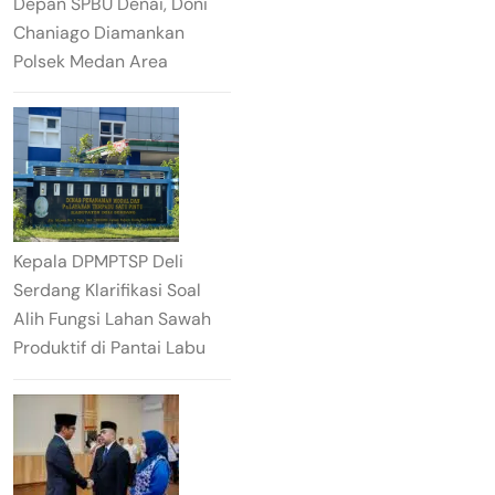
Depan SPBU Denai, Doni
Chaniago Diamankan
Polsek Medan Area
Kepala DPMPTSP Deli
Serdang Klarifikasi Soal
Alih Fungsi Lahan Sawah
Produktif di Pantai Labu