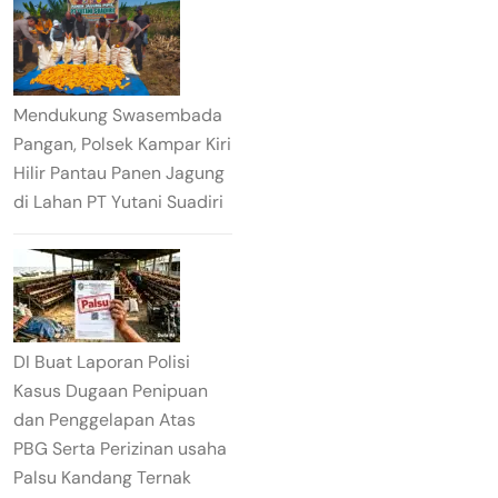
Mendukung Swasembada
Pangan, Polsek Kampar Kiri
Hilir Pantau Panen Jagung
di Lahan PT Yutani Suadiri
DI Buat Laporan Polisi
Kasus Dugaan Penipuan
dan Penggelapan Atas
PBG Serta Perizinan usaha
Palsu Kandang Ternak