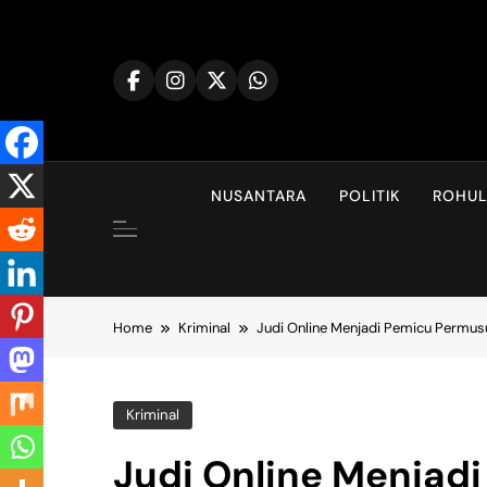
Skip
to
content
NUSANTARA
POLITIK
ROHU
Home
Kriminal
Judi Online Menjadi Pemicu Permu
Kriminal
Judi Online Menjad