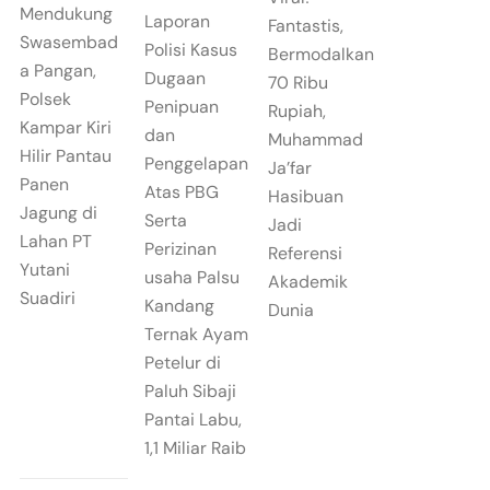
Mendukung
Laporan
Fantastis,
Swasembad
Polisi Kasus
Bermodalkan
a Pangan,
Dugaan
70 Ribu
Polsek
Penipuan
Rupiah,
Kampar Kiri
dan
Muhammad
Hilir Pantau
Penggelapan
Ja’far
Panen
Atas PBG
Hasibuan
Jagung di
Serta
Jadi
Lahan PT
Perizinan
Referensi
Yutani
usaha Palsu
Akademik
Suadiri
Kandang
Dunia
Ternak Ayam
Petelur di
Paluh Sibaji
Pantai Labu,
1,1 Miliar Raib