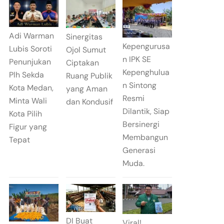
Adi Warman
Sinergitas
Kepengurusa
Lubis Soroti
Ojol Sumut
n IPK SE
Penunjukan
Ciptakan
Kepenghulua
Plh Sekda
Ruang Publik
n Sintong
Kota Medan,
yang Aman
Resmi
Minta Wali
dan Kondusif
Dilantik, Siap
Kota Pilih
Bersinergi
Figur yang
Membangun
Tepat
Generasi
Muda.
DI Buat
Viral!