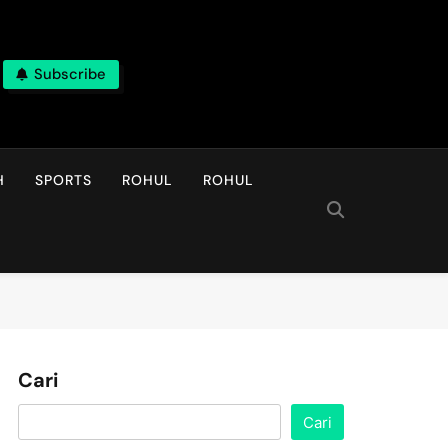
Subscribe
H
SPORTS
ROHUL
ROHUL
Cari
Cari