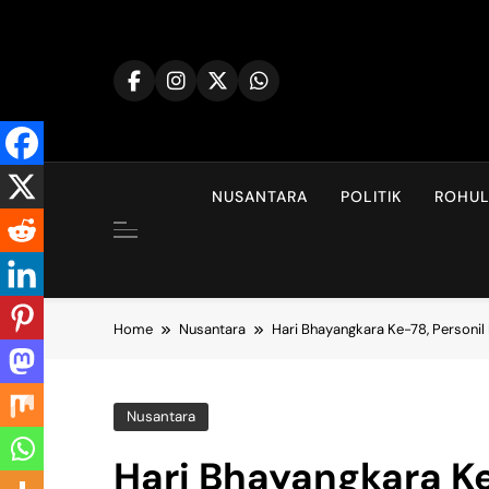
Skip
to
content
NUSANTARA
POLITIK
ROHU
Home
Nusantara
Hari Bhayangkara Ke-78, Personil
Nusantara
Hari Bhayangkara Ke