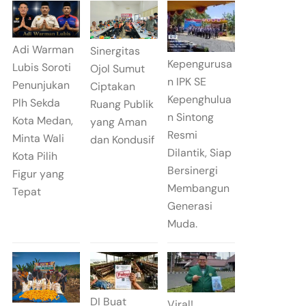
Adi Warman
Sinergitas
Kepengurusa
Lubis Soroti
Ojol Sumut
n IPK SE
Penunjukan
Ciptakan
Kepenghulua
Plh Sekda
Ruang Publik
n Sintong
Kota Medan,
yang Aman
Resmi
Minta Wali
dan Kondusif
Dilantik, Siap
Kota Pilih
Bersinergi
Figur yang
Membangun
Tepat
Generasi
Muda.
DI Buat
Viral!