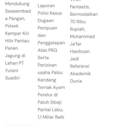
Mendukung
Laporan
Fantastis,
Swasembad
Polisi Kasus
Bermodalkan
a Pangan,
Dugaan
70 Ribu
Polsek
Penipuan
Rupiah,
Kampar Kiri
dan
Muhammad
Hilir Pantau
Penggelapan
Ja’far
Panen
Atas PBG
Hasibuan
Jagung di
Serta
Jadi
Lahan PT
Perizinan
Referensi
Yutani
usaha Palsu
Akademik
Suadiri
Kandang
Dunia
Ternak Ayam
Petelur di
Paluh Sibaji
Pantai Labu,
1,1 Miliar Raib