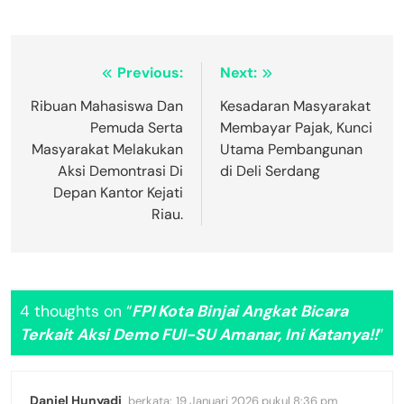
Navigasi
Previous:
Next:
pos
Ribuan Mahasiswa Dan
Kesadaran Masyarakat
Pemuda Serta
Membayar Pajak, Kunci
Masyarakat Melakukan
Utama Pembangunan
Aksi Demontrasi Di
di Deli Serdang
Depan Kantor Kejati
Riau.
4 thoughts on “
FPI Kota Binjai Angkat Bicara
Terkait Aksi Demo FUI-SU Amanar, Ini Katanya!!
”
Daniel Hunyadi
berkata:
19 Januari 2026 pukul 8:36 pm