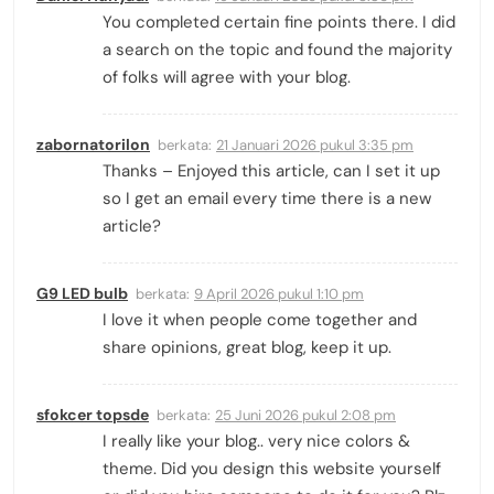
You completed certain fine points there. I did
a search on the topic and found the majority
of folks will agree with your blog.
zabornatorilon
berkata:
21 Januari 2026 pukul 3:35 pm
Thanks – Enjoyed this article, can I set it up
so I get an email every time there is a new
article?
G9 LED bulb
berkata:
9 April 2026 pukul 1:10 pm
I love it when people come together and
share opinions, great blog, keep it up.
sfokcer topsde
berkata:
25 Juni 2026 pukul 2:08 pm
I really like your blog.. very nice colors &
theme. Did you design this website yourself