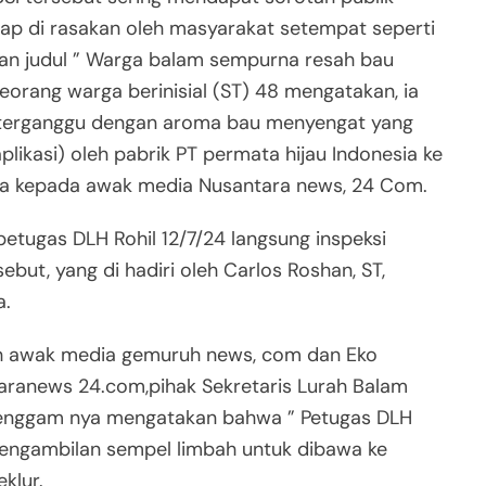
ap di rasakan oleh masyarakat setempat seperti
engan judul ” Warga balam sempurna resah bau
eorang warga berinisial (ST) 48 mengatakan, ia
 terganggu dengan aroma bau menyengat yang
plikasi) oleh pabrik PT permata hijau Indonesia ke
ya kepada awak media Nusantara news, 24 Com.
etugas DLH Rohil 12/7/24 langsung inspeksi
but, yang di hadiri oleh Carlos Roshan, ST,
a.
leh awak media gemuruh news, com dan Eko
aranews 24.com,pihak Sekretaris Lurah Balam
 genggam nya mengatakan bahwa ” Petugas DLH
engambilan sempel limbah untuk dibawa ke
eklur.