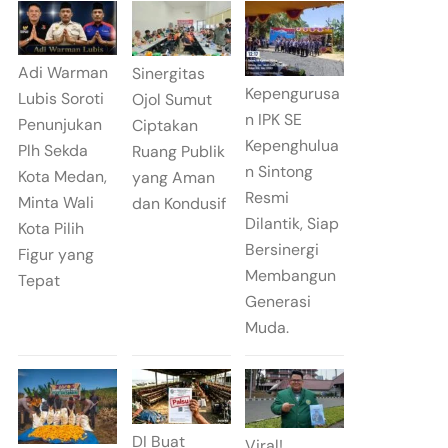
Adi Warman
Sinergitas
Kepengurusa
Lubis Soroti
Ojol Sumut
n IPK SE
Penunjukan
Ciptakan
Kepenghulua
Plh Sekda
Ruang Publik
n Sintong
Kota Medan,
yang Aman
Resmi
Minta Wali
dan Kondusif
Dilantik, Siap
Kota Pilih
Bersinergi
Figur yang
Membangun
Tepat
Generasi
Muda.
DI Buat
Viral!