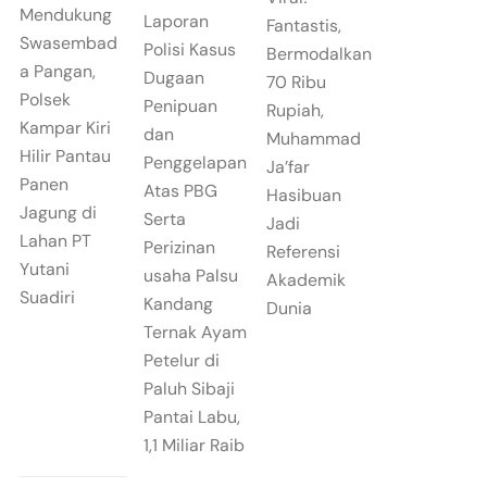
Mendukung
Laporan
Fantastis,
Swasembad
Polisi Kasus
Bermodalkan
a Pangan,
Dugaan
70 Ribu
Polsek
Penipuan
Rupiah,
Kampar Kiri
dan
Muhammad
Hilir Pantau
Penggelapan
Ja’far
Panen
Atas PBG
Hasibuan
Jagung di
Serta
Jadi
Lahan PT
Perizinan
Referensi
Yutani
usaha Palsu
Akademik
Suadiri
Kandang
Dunia
Ternak Ayam
Petelur di
Paluh Sibaji
Pantai Labu,
1,1 Miliar Raib