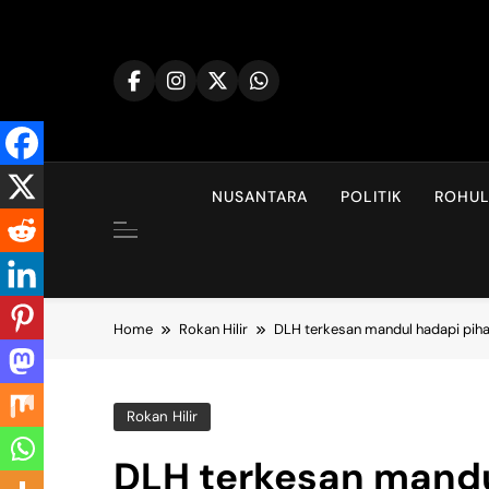
Skip
to
content
NUSANTARA
POLITIK
ROHU
Home
Rokan Hilir
DLH terkesan mandul hadapi piha
Rokan Hilir
DLH terkesan mandu