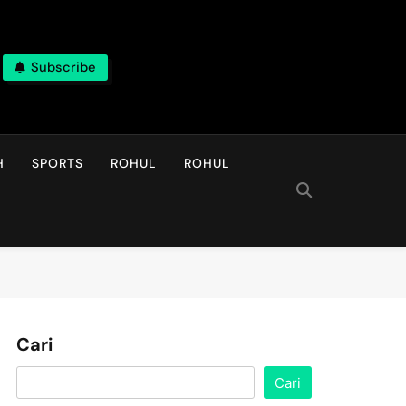
Subscribe
H
SPORTS
ROHUL
ROHUL
Cari
Cari