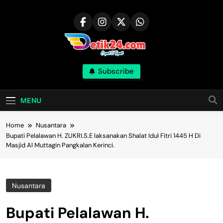
Skip
to
content
Subscribe
MENU
Home
Nusantara
Bupati Pelalawan H. ZUKRI.S.E laksanakan Shalat Idul Fitri 1445 H Di
Masjid Al Muttagin Pangkalan Kerinci.
Nusantara
Bupati Pelalawan H.