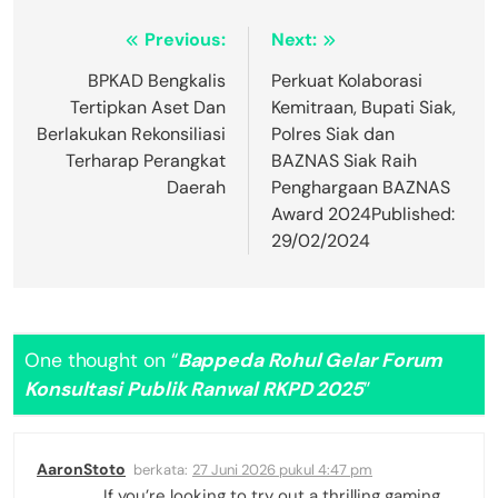
Navigasi
Previous:
Next:
pos
BPKAD Bengkalis
Perkuat Kolaborasi
Tertipkan Aset Dan
Kemitraan, Bupati Siak,
Berlakukan Rekonsiliasi
Polres Siak dan
Terharap Perangkat
BAZNAS Siak Raih
Daerah
Penghargaan BAZNAS
Award 2024Published:
29/02/2024
One thought on “
Bappeda Rohul Gelar Forum
Konsultasi Publik Ranwal RKPD 2025
”
AaronStoto
berkata:
27 Juni 2026 pukul 4:47 pm
If you’re looking to try out a thrilling gaming